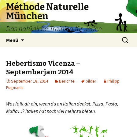
Méthode Naturelle
München
Das natürliche Training für Jeden
Springe
Suchen
Menü
zum
nach:
Inhalt
Hebertismo Vicenza –
Septemberjam 2014
September 18, 2014
Berichte
bilder
Philipp
Fügmann
Was fällt dir ein, wenn du an Italien denkst. Pizza, Pasta,
Mafia…? Italien hat noch viel mehr zu bieten.