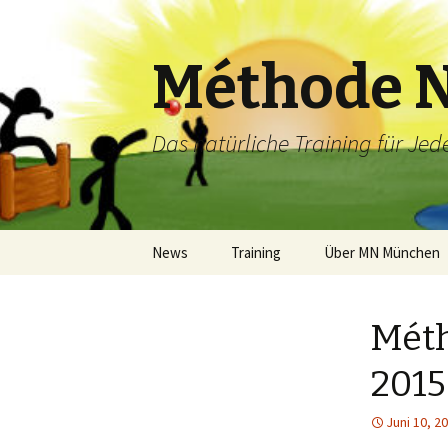
Méthode N
Das natürliche Training für Jed
Springe
News
Training
Über MN München
zum
Inhalt
Training und Termine
Über MN München
Méth
Schwimmtraining
Übungsleiter
2015
Orte – Training in der
Sei stark um nützlic
Natur und in der Stadt
sein
Juni 10, 2
Impressionen
Projekte