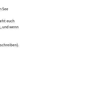
m See
ieht euch
t, und wenn
chreiben).