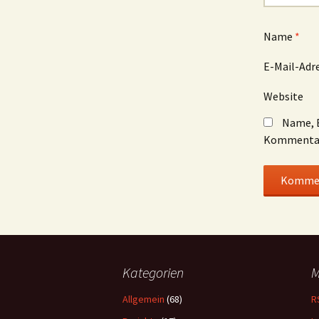
Name
*
E-Mail-Adr
Website
Name, E
Kommentar
Kategorien
M
Allgemein
(68)
R