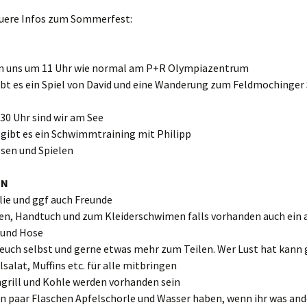
uere Infos zum Sommerfest:
fen uns um 11 Uhr wie normal am P+R Olympiazentrum
bt es ein Spiel von David und eine Wanderung zum Feldmochinger 
:30 Uhr sind wir am See
 gibt es ein Schwimmtraining mit Philipp
ssen und Spielen
EN
lie und ggf auch Freunde
en, Handtuch und zum Kleiderschwimen falls vorhanden auch ein 
 und Hose
 euch selbst und gerne etwas mehr zum Teilen. Wer Lust hat kann 
lsalat, Muffins etc. für alle mitbringen
ngrill und Kohle werden vorhanden sein
en paar Flaschen Apfelschorle und Wasser haben, wenn ihr was and