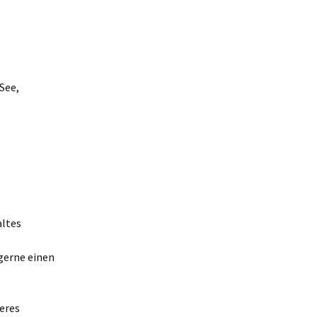
See,
altes
gerne einen
eres