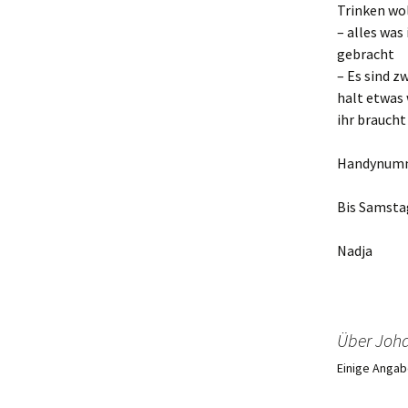
Trinken wol
– alles was
gebracht
– Es sind z
halt etwas
ihr braucht
Handynumme
Bis Samsta
Nadja
Über Joh
Einige Angab