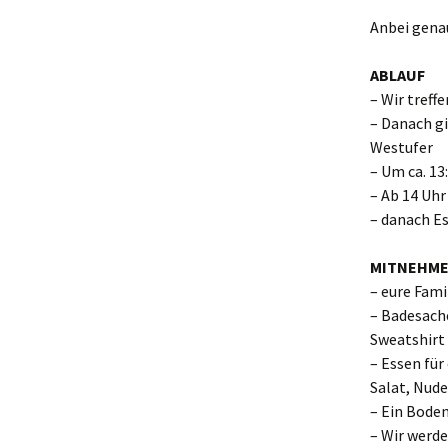
Anbei gena
In den Medien
ABLAUF
– Wir tref
– Danach gi
Westufer
– Um ca. 13
– Ab 14 Uhr
– danach E
MITNEHM
– eure Fami
– Badesach
Sweatshirt
– Essen für
Salat, Nude
– Ein Bode
– Wir werd