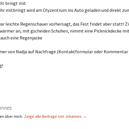
lt bringt mit
 ihr mitbringt wird am Olyzentrum ins Auto geladen und direkt zu
war leichte Regenschauer vorhersagt, das Fest findet aber statt! Z
 wärmer an, mit gscheiden Schuhen, nimmt eine Picknickdecke mi
 auch eine Regenjacke
r von Nadja auf Nachfrage (Kontaktformular oder Kommentar s
g!
annes
en über mich.
Zeige alle Beiträge von Johannes
→