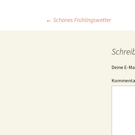
Beitrags-
←
Schönes Frühlingswetter
Navigation
Schrei
Deine E-Mai
Komment