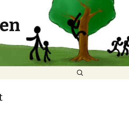
hen
Suchen
nach:
t