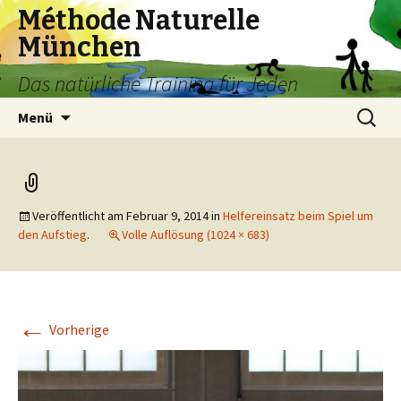
Méthode Naturelle
München
Das natürliche Training für Jeden
Springe
Suchen
Menü
zum
nach:
Inhalt
Veröffentlicht am
Februar 9, 2014
in
Helfereinsatz beim Spiel um
den Aufstieg
.
Volle Auflösung (1024 × 683)
←
Vorherige